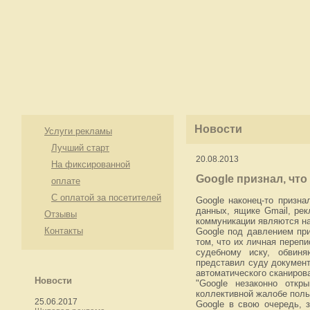
Новости
Услуги рекламы
Лучший старт
20.08.2013
На фиксированной
Google признал, чт
оплате
С оплатой за посетителей
Google наконец-то призна
данных, ящике Gmail, рек
Отзывы
коммуникации являются н
Контакты
Google под давлением при
том, что их личная переп
судебному иску, обвин
представил суду докумен
автоматического сканиров
Новости
"Google незаконно откр
коллективной жалобе поль
25.06.2017
Google в свою очередь, з