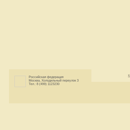
К
Российская федерация
Москва, Холодильный переулок 3
Тел.: 8 (499) 1123230